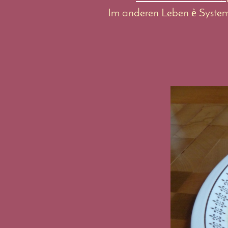
è
Im anderen Leben
System