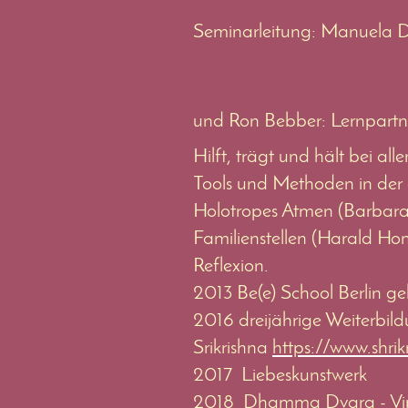
Seminarleitung: Manuela D
und Ron Bebber:
Lernpart
Hilft, trägt und hält bei al
Tools und Methoden in der 
Holotropes Atmen (Barbara
Familienstellen (Harald H
Reflexion.
2013 Be(e) School Berlin gel
2016 dreijährige Weiterbil
Srikrishna
https://www.shrik
2017 Liebeskunstwerk
2018
Dhamma Dvara - Vip