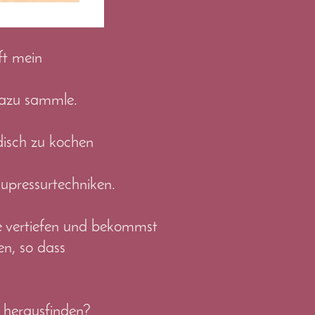
ft mein
dazu sammle.
isch zu kochen
upressurtechniken.
ie vertiefen und bekommst
en, so dass
p herausfinden?