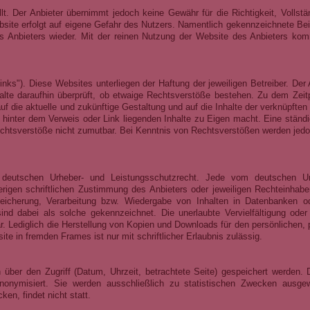
lt. Der Anbieter übernimmt jedoch keine Gewähr für die Richtigkeit, Vollstä
 Website erfolgt auf eigene Gefahr des Nutzers. Namentlich gekennzeichnete Be
s Anbieters wieder. Mit der reinen Nutzung der Website des Anbieters komm
nks"). Diese Websites unterliegen der Haftung der jeweiligen Betreiber. Der 
halte daraufhin überprüft, ob etwaige Rechtsverstöße bestehen. Zu dem Zei
auf die aktuelle und zukünftige Gestaltung und auf die Inhalte der verknüpften
 hinter dem Verweis oder Link liegenden Inhalte zu Eigen macht. Eine ständi
Rechtsverstöße nicht zumutbar. Bei Kenntnis von Rechtsverstößen werden jedo
em deutschen Urheber- und Leistungsschutzrecht. Jede vom deutschen U
rigen schriftlichen Zustimmung des Anbieters oder jeweiligen Rechteinhaber
speicherung, Verarbeitung bzw. Wiedergabe von Inhalten in Datenbanken o
ind dabei als solche gekennzeichnet. Die unerlaubte Vervielfältigung oder
bar. Lediglich die Herstellung von Kopien und Downloads für den persönlichen, 
te in fremden Frames ist nur mit schriftlicher Erlaubnis zulässig.
über den Zugriff (Datum, Uhrzeit, betrachtete Seite) gespeichert werden. 
onymisiert. Sie werden ausschließlich zu statistischen Zwecken ausgew
en, findet nicht statt.