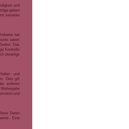
ndigkeit und
iträge geben
t keinerlei
Anbieter hat
tpunkt waren
 Seiten. Das
ge Kontrolle
ch derartige
rheber- und
s. Dies gilt
der anderen
 Weitergabe
privaten und
Diese Daten
ertet. Eine